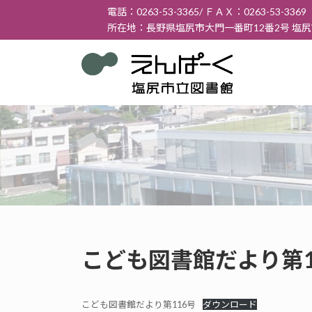
コ
ナ
電話：0263-53-3365/ ＦＡＸ：0263-53-3369
ン
ビ
所在地：長野県塩尻市大門一番町12番2号 塩
テ
ゲ
ン
ー
ツ
シ
へ
ョ
ス
ン
キ
に
ッ
移
プ
動
こども図書館だより第11
こども図書館だより第116号
ダウンロード