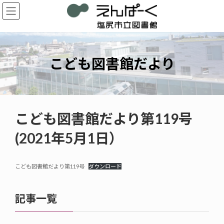
コ
ナ
ン
ビ
テ
ゲ
ン
ー
ツ
シ
へ
ョ
こども図書館だより
ス
ン
キ
に
ッ
移
プ
動
こども図書館だより第119号
(2021年5月1日）
こども図書館だより第119号
ダウンロード
記事一覧