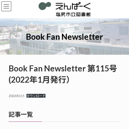
コ
ナ
ン
ビ
テ
ゲ
ン
ー
ツ
シ
へ
ョ
Book Fan Newsletter
ス
ン
キ
に
ッ
移
プ
動
Book Fan Newsletter 第115号
(2022年1月発行）
202201115
ダウンロード
記事一覧