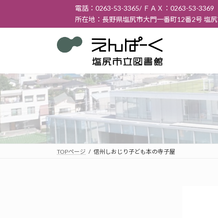
コ
ナ
電話：0263-53-3365/ ＦＡＸ：0263-53-3369
ン
ビ
所在地：長野県塩尻市大門一番町12番2号 塩
テ
ゲ
ン
ー
ツ
シ
へ
ョ
ス
ン
キ
に
ッ
移
プ
動
TOPページ
信州しおじり子ども本の寺子屋