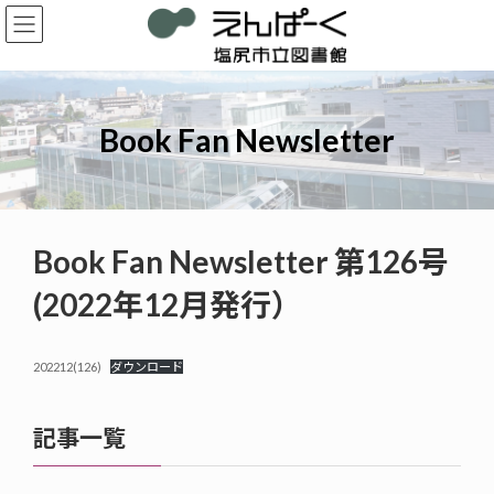
コ
ナ
ン
ビ
テ
ゲ
ン
ー
ツ
シ
へ
ョ
Book Fan Newsletter
ス
ン
キ
に
ッ
移
プ
動
Book Fan Newsletter 第126号
(2022年12月発行）
202212(126)
ダウンロード
記事一覧