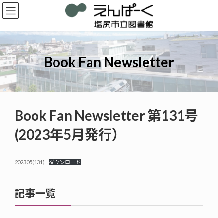
コ
ナ
ン
ビ
テ
ゲ
ン
ー
ツ
シ
へ
ョ
Book Fan Newsletter
ス
ン
キ
に
ッ
移
プ
動
Book Fan Newsletter 第131号
(2023年5月発行）
202305(131)
ダウンロード
記事一覧