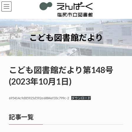
コ
ナ
ン
ビ
テ
ゲ
ン
ー
ツ
シ
へ
ョ
こども図書館だより
ス
ン
キ
に
ッ
移
プ
動
こども図書館だより第148号
(2023年10月1日)
695414c9d85925d592e6884ef33c799c-2
ダウンロード
記事一覧