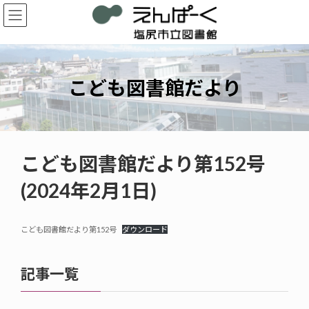
コ
ナ
ン
ビ
テ
ゲ
ン
ー
ツ
シ
へ
ョ
こども図書館だより
ス
ン
キ
に
ッ
移
プ
動
こども図書館だより第152号
(2024年2月1日)
こども図書館だより第152号
ダウンロード
記事一覧