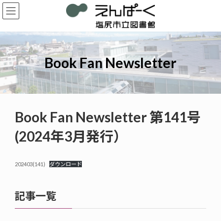
コ
ナ
ン
ビ
テ
ゲ
ン
ー
ツ
シ
へ
ョ
Book Fan Newsletter
ス
ン
キ
に
ッ
移
プ
動
Book Fan Newsletter 第141号
(2024年3月発行）
202403(141)
ダウンロード
記事一覧