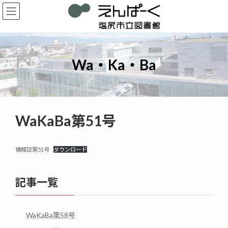
コ
ナ
ン
ビ
テ
ゲ
ン
ー
ツ
シ
へ
ョ
Wa・Ka・Ba
ス
ン
キ
に
ッ
移
プ
動
WaKaBa第51号
情報誌第51号
ダウンロード
記事一覧
WaKaBa第58号