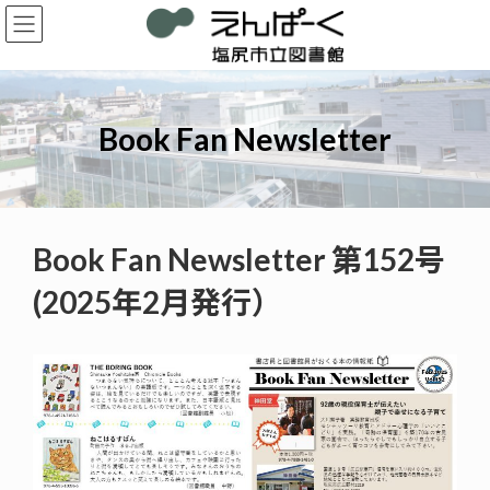
コ
ナ
ン
ビ
テ
ゲ
ン
ー
ツ
シ
へ
ョ
Book Fan Newsletter
ス
ン
キ
に
ッ
移
プ
動
Book Fan Newsletter 第152号
(2025年2月発行）