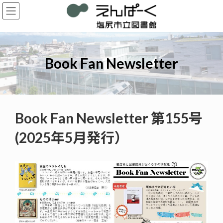
コ
ナ
ン
ビ
テ
ゲ
ン
ー
ツ
シ
へ
ョ
Book Fan Newsletter
ス
ン
キ
に
ッ
移
プ
動
Book Fan Newsletter 第155号
(2025年5月発行）