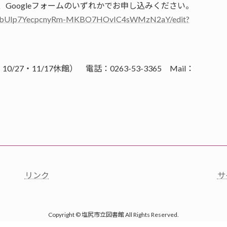
5）、Googleフォームのいずれかでお申し込みください。
Pm6IbUIp7YecpcnyRm-MKBO7HOvIC4sWMzN2aY/edit?
・11/17休館） 電話：0263-53-3365 Mail：
リンク
サ
Copyright © 塩尻市立図書館 All Rights Reserved.