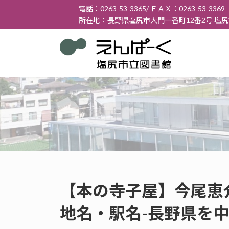
コ
ナ
電話：0263-53-3365/ ＦＡＸ：0263-53-3369
ン
ビ
所在地：長野県塩尻市大門一番町12番2号 塩
テ
ゲ
ン
ー
ツ
シ
へ
ョ
ス
ン
キ
に
ッ
移
プ
動
【本の寺子屋】今尾恵
地名・駅名-長野県を中