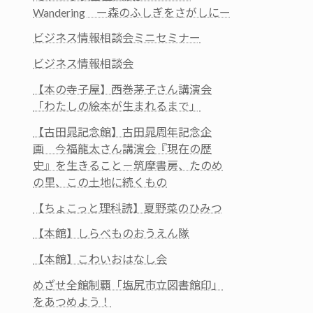
Wandering ー森のふしぎをさがしにー
ビジネス情報相談会ミニセミナー
ビジネス情報相談会
【本の寺子屋】西巻茅子さん講演会
「わたしの絵本が生まれるまで」
【古田晁記念館】古田晁周年記念企
画 今福龍太さん講演会『現在の歴
史』を生きること－筑摩書房、たのめ
の里、この土地に続くもの
【ちょこっと理科読】夏野菜のひみつ
【本館】しらべものおうえん隊
【本館】こわいおはなし会
めざせ全館制覇「塩尻市立図書館印」
をあつめよう！