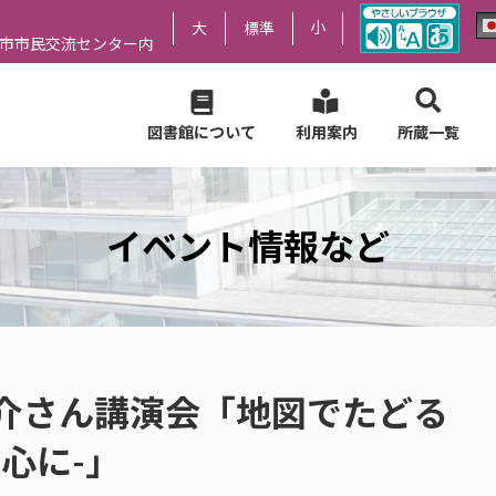
小
大
標準
尻市市民交流センター内
図書館について
利用案内
所蔵一覧
イベント情報など
介さん講演会「地図でたどる
心に-」