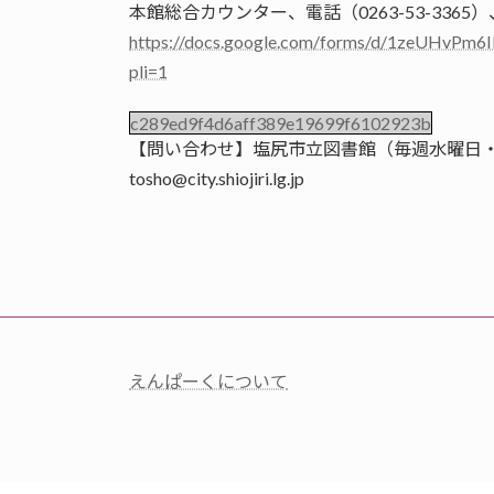
本館総合カウンター、電話（0263-53-336
https://docs.google.com/forms/d/1zeUHv
pli=1
c289ed9f4d6aff389e19699f6102923b
【問い合わせ】塩尻市立図書館（毎週水曜日・10/27
tosho@city.shiojiri.lg.jp
えんぱーくについて