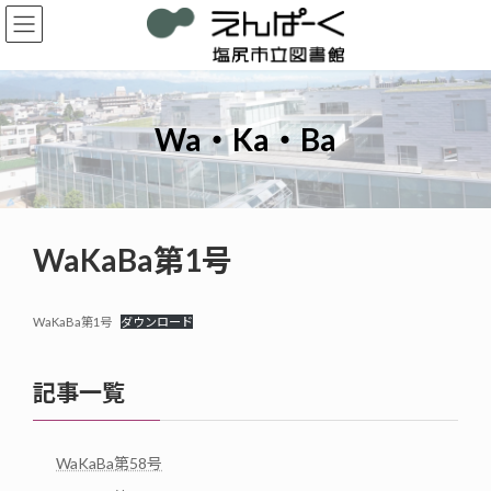
コ
ナ
ン
ビ
テ
ゲ
ン
ー
ツ
シ
へ
ョ
Wa・Ka・Ba
ス
ン
キ
に
ッ
移
プ
動
WaKaBa第1号
WaKaBa第1号
ダウンロード
記事一覧
WaKaBa第58号