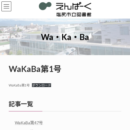
コ
ナ
ン
ビ
テ
ゲ
ン
ー
ツ
シ
へ
ョ
Wa・Ka・Ba
ス
ン
キ
に
ッ
移
プ
動
WaKaBa第1号
WaKaBa第1号
ダウンロード
記事一覧
WaKaBa第47号