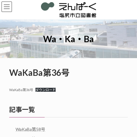
コ
ナ
ン
ビ
テ
ゲ
ン
ー
ツ
シ
へ
ョ
Wa・Ka・Ba
ス
ン
キ
に
ッ
移
プ
動
WaKaBa第36号
WaKaBa第36号
ダウンロード
記事一覧
WaKaBa第58号