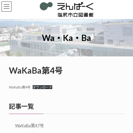
コ
ナ
ン
ビ
テ
ゲ
ン
ー
ツ
シ
へ
ョ
Wa・Ka・Ba
ス
ン
キ
に
ッ
移
プ
動
WaKaBa第4号
WaKaBa第4号
ダウンロード
記事一覧
WaKaBa第47号