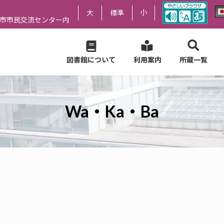
小
大
標準
尻市市民交流センター内
図書館について
利用案内
所蔵一覧
Wa・Ka・Ba