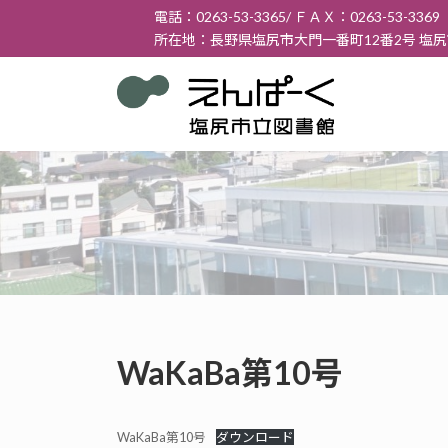
コ
ナ
電話：0263-53-3365/ ＦＡＸ：0263-53-3369
ン
ビ
所在地：長野県塩尻市大門一番町12番2号 塩
テ
ゲ
ン
ー
ツ
シ
へ
ョ
ス
ン
キ
に
ッ
移
プ
動
WaKaBa第10号
WaKaBa第10号
ダウンロード