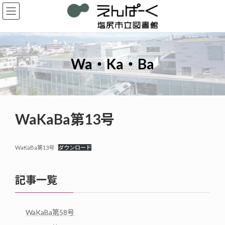
コ
ナ
ン
ビ
テ
ゲ
ン
ー
ツ
シ
へ
ョ
Wa・Ka・Ba
ス
ン
キ
に
ッ
移
プ
動
WaKaBa第13号
WaKaBa第13号
ダウンロード
記事一覧
WaKaBa第58号