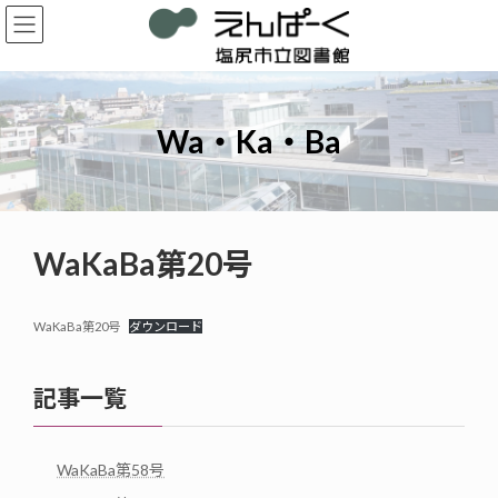
コ
ナ
ン
ビ
テ
ゲ
ン
ー
ツ
シ
へ
ョ
Wa・Ka・Ba
ス
ン
キ
に
ッ
移
プ
動
WaKaBa第20号
WaKaBa第20号
ダウンロード
記事一覧
WaKaBa第58号