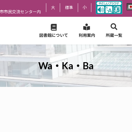
小
大
標準
尻市市民交流センター内
図書館について
利用案内
所蔵一覧
Wa・Ka・Ba