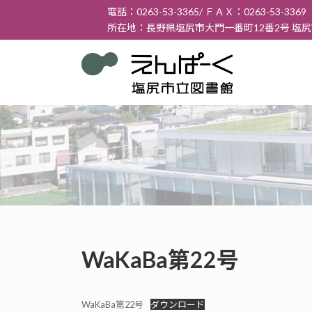
コ
ナ
電話：0263-53-3365/ ＦＡＸ：0263-53-3369
ン
ビ
所在地：長野県塩尻市大門一番町12番2号 塩
テ
ゲ
ン
ー
ツ
シ
へ
ョ
ス
ン
キ
に
ッ
移
プ
動
WaKaBa第22号
WaKaBa第22号
ダウンロード