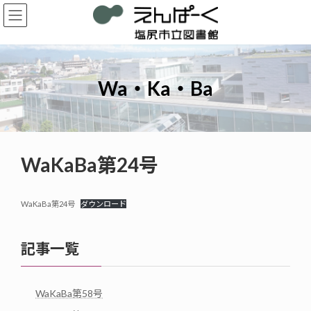
コ
ナ
ン
ビ
テ
ゲ
ン
ー
ツ
シ
へ
ョ
Wa・Ka・Ba
ス
ン
キ
に
ッ
移
プ
動
WaKaBa第24号
WaKaBa第24号
ダウンロード
記事一覧
WaKaBa第58号