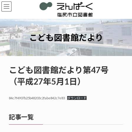
コ
ナ
ン
ビ
テ
ゲ
ン
ー
ツ
シ
へ
ョ
こども図書館だより
ス
ン
キ
に
ッ
移
プ
動
こども図書館だより第47号
（平成27年5月1日）
84c7f4907b25b48203c2fabe842c7e83
ダウンロード
記事一覧