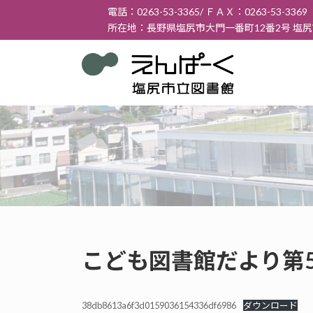
コ
ナ
電話：0263-53-3365/ ＦＡＸ：0263-53-3369
ン
ビ
所在地：長野県塩尻市大門一番町12番2号 塩
テ
ゲ
ン
ー
ツ
シ
へ
ョ
ス
ン
キ
に
ッ
移
プ
動
こども図書館だより第5
38db8613a6f3d0159036154336df6986
ダウンロード