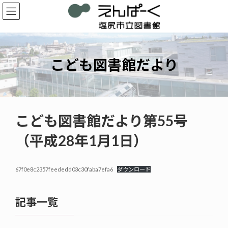
コ
ナ
ン
ビ
テ
ゲ
ン
ー
ツ
シ
へ
ョ
こども図書館だより
ス
ン
キ
に
ッ
移
プ
動
こども図書館だより第55号
（平成28年1月1日）
67f0e8c2357feededd03c30faba7efa6
ダウンロード
記事一覧