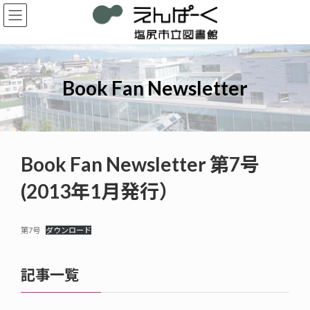
コ
ナ
ン
ビ
テ
ゲ
ン
ー
ツ
シ
へ
ョ
Book Fan Newsletter
ス
ン
キ
に
ッ
移
プ
動
Book Fan Newsletter 第7号
(2013年1月発行）
第7号
ダウンロード
記事一覧