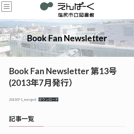
コ
ナ
ン
ビ
テ
ゲ
ン
ー
ツ
シ
へ
ョ
Book Fan Newsletter
ス
ン
キ
に
ッ
移
プ
動
Book Fan Newsletter 第13号
(2013年7月発行）
201307-1_merged
ダウンロード
記事一覧