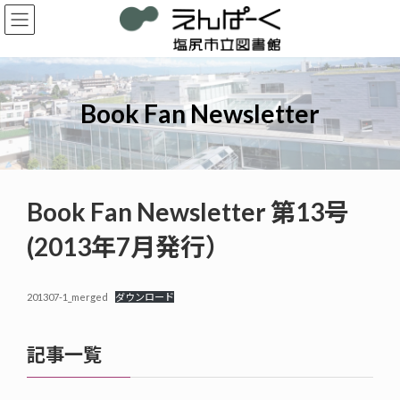
コ
ナ
ン
ビ
テ
ゲ
ン
ー
ツ
シ
へ
ョ
Book Fan Newsletter
ス
ン
キ
に
ッ
移
プ
動
Book Fan Newsletter 第13号
(2013年7月発行）
201307-1_merged
ダウンロード
記事一覧