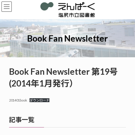
コ
ナ
ン
ビ
テ
ゲ
ン
ー
ツ
シ
へ
ョ
Book Fan Newsletter
ス
ン
キ
に
ッ
移
プ
動
Book Fan Newsletter 第19号
(2014年1月発行）
201401book
ダウンロード
記事一覧