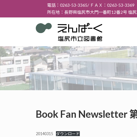
コ
ナ
電話：0263-53-3365/ ＦＡＸ：0263-53-3369
ン
ビ
所在地：長野県塩尻市大門一番町12番2号 塩
テ
ゲ
ン
ー
ツ
シ
へ
ョ
ス
ン
キ
に
ッ
移
プ
動
Book Fan Newslett
20140315
ダウンロード