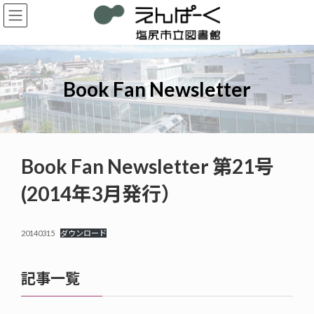
コ
ナ
ン
ビ
テ
ゲ
ン
ー
ツ
シ
へ
ョ
Book Fan Newsletter
ス
ン
キ
に
ッ
移
プ
動
Book Fan Newsletter 第21号
(2014年3月発行）
20140315
ダウンロード
記事一覧