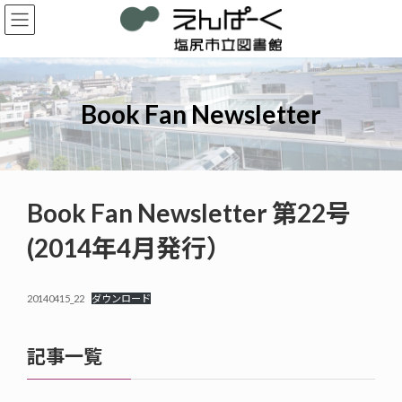
コ
ナ
ン
ビ
テ
ゲ
ン
ー
ツ
シ
へ
ョ
Book Fan Newsletter
ス
ン
キ
に
ッ
移
プ
動
Book Fan Newsletter 第22号
(2014年4月発行）
20140415_22
ダウンロード
記事一覧