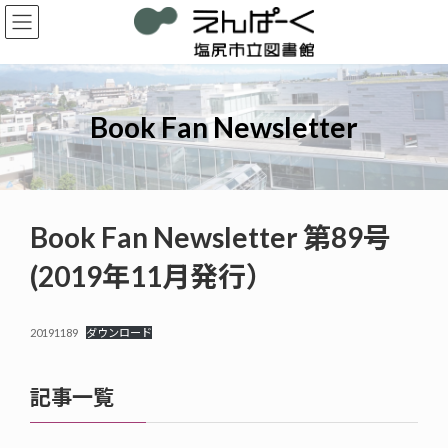
コ
ナ
ン
ビ
テ
ゲ
ン
ー
ツ
シ
へ
ョ
Book Fan Newsletter
ス
ン
キ
に
ッ
移
プ
動
Book Fan Newsletter 第89号
(2019年11月発行）
20191189
ダウンロード
記事一覧