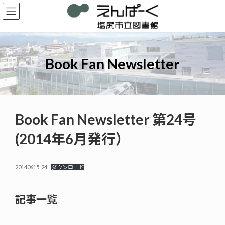
コ
ナ
ン
ビ
テ
ゲ
ン
ー
ツ
シ
へ
ョ
Book Fan Newsletter
ス
ン
キ
に
ッ
移
プ
動
Book Fan Newsletter 第24号
(2014年6月発行）
20140615_24
ダウンロード
記事一覧