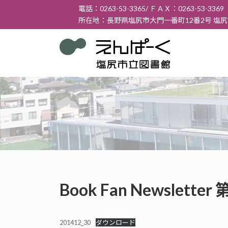
コ
ナ
電話：0263-53-3365/ ＦＡＸ：0263-53-3369
ン
ビ
所在地：長野県塩尻市大門一番町12番2号 塩
テ
ゲ
ン
ー
ツ
シ
へ
ョ
ス
ン
キ
に
ッ
移
プ
動
Book Fan Newslett
201412_30
ダウンロード