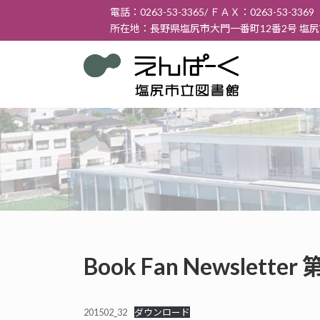
コ
ナ
電話：0263-53-3365/ ＦＡＸ：0263-53-3369
ン
ビ
所在地：長野県塩尻市大門一番町12番2号 塩
テ
ゲ
ン
ー
ツ
シ
へ
ョ
ス
ン
キ
に
ッ
移
プ
動
Book Fan Newslett
201502_32
ダウンロード