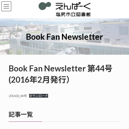
コ
ナ
ン
ビ
テ
ゲ
ン
ー
ツ
シ
へ
ョ
Book Fan Newsletter
ス
ン
キ
に
ッ
移
プ
動
Book Fan Newsletter 第44号
(2016年2月発行）
201602_44号
ダウンロード
記事一覧