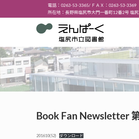
コ
ナ
電話：0263-53-3365/ ＦＡＸ：0263-53-3369
ン
ビ
所在地：長野県塩尻市大門一番町12番2号 塩
テ
ゲ
ン
ー
ツ
シ
へ
ョ
ス
ン
キ
に
ッ
移
プ
動
Book Fan Newslett
201610(52)
ダウンロード