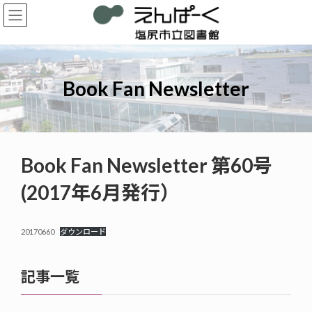
コ
ナ
ン
ビ
テ
ゲ
ン
ー
ツ
シ
へ
ョ
Book Fan Newsletter
ス
ン
キ
に
ッ
移
プ
動
Book Fan Newsletter 第60号
(2017年6月発行）
20170660
ダウンロード
記事一覧