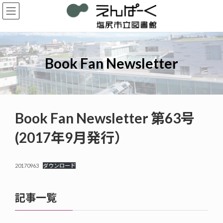
コ
ナ
ン
ビ
テ
ゲ
ン
ー
ツ
シ
へ
ョ
Book Fan Newsletter
ス
ン
キ
に
ッ
移
プ
動
Book Fan Newsletter 第63号
(2017年9月発行）
20170963
ダウンロード
記事一覧