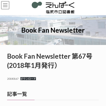
コ
ナ
ン
ビ
テ
ゲ
ン
ー
ツ
シ
へ
ョ
Book Fan Newsletter
ス
ン
キ
に
ッ
移
プ
動
Book Fan Newsletter 第67号
(2018年1月発行）
20180167
ダウンロード
記事一覧