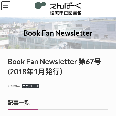
コ
ナ
ン
ビ
テ
ゲ
ン
ー
ツ
シ
へ
ョ
Book Fan Newsletter
ス
ン
キ
に
ッ
移
プ
動
Book Fan Newsletter 第67号
(2018年1月発行）
20180167
ダウンロード
記事一覧