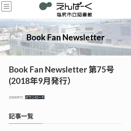
コ
ナ
ン
ビ
テ
ゲ
ン
ー
ツ
シ
へ
ョ
Book Fan Newsletter
ス
ン
キ
に
ッ
移
プ
動
Book Fan Newsletter 第75号
(2018年9月発行）
20180975
ダウンロード
記事一覧