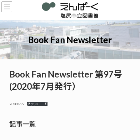
コ
ナ
ン
ビ
テ
ゲ
ン
ー
ツ
シ
へ
ョ
Book Fan Newsletter
ス
ン
キ
に
ッ
移
プ
動
Book Fan Newsletter 第97号
(2020年7月発行）
20200797
ダウンロード
記事一覧