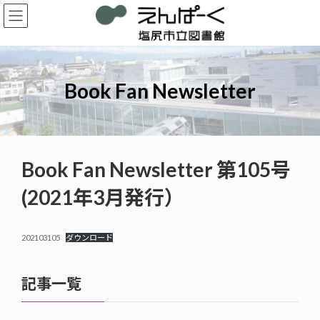
コ
ナ
ン
ビ
テ
ゲ
ン
ー
ツ
シ
へ
ョ
Book Fan Newsletter
ス
ン
キ
に
ッ
移
プ
動
Book Fan Newsletter 第105号
(2021年3月発行）
202103105
ダウンロード
記事一覧