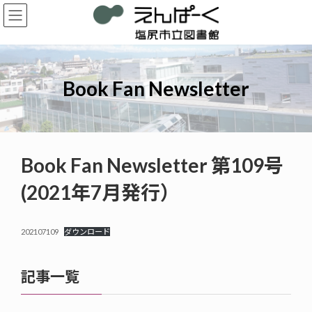
コ
ナ
ン
ビ
テ
ゲ
ン
ー
ツ
シ
へ
ョ
Book Fan Newsletter
ス
ン
キ
に
ッ
移
プ
動
Book Fan Newsletter 第109号
(2021年7月発行）
202107109
ダウンロード
記事一覧