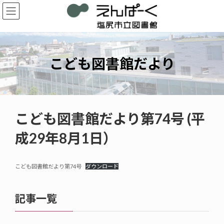
コ
ナ
ン
ビ
テ
ゲ
ン
ー
ツ
シ
へ
ョ
こども図書館だより
ス
ン
キ
に
ッ
移
プ
動
こども図書館だより第74号 (平
成29年8月1日）
こども図書館だより第74号
ダウンロード
記事一覧