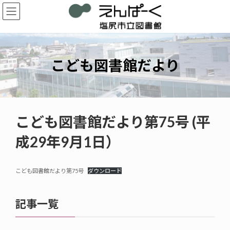
コ
ナ
ン
ビ
テ
ゲ
ン
ー
ツ
シ
へ
ョ
こども図書館だより
ス
ン
キ
に
ッ
移
プ
動
こども図書館だより第75号 (平
成29年9月1日）
こども図書館だより第75号
ダウンロード
記事一覧