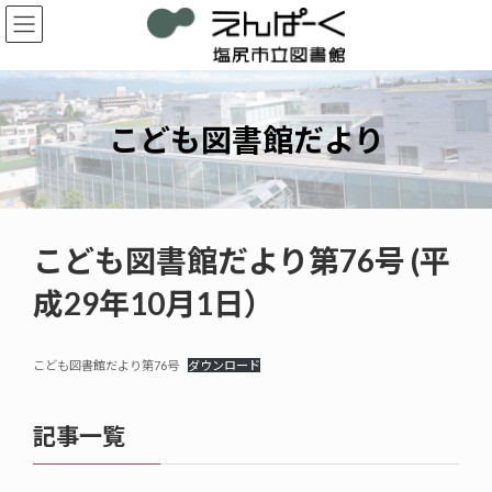
コ
ナ
ン
ビ
テ
ゲ
ン
ー
ツ
シ
へ
ョ
こども図書館だより
ス
ン
キ
に
ッ
移
プ
動
こども図書館だより第76号 (平
成29年10月1日）
こども図書館だより第76号
ダウンロード
記事一覧