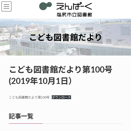
コ
ナ
ン
ビ
テ
ゲ
ン
ー
ツ
シ
へ
ョ
こども図書館だより
ス
ン
キ
に
ッ
移
プ
動
こども図書館だより第100号
(2019年10月1日）
こども図書館だより第100号
ダウンロード
記事一覧